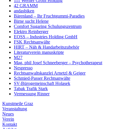
111 Werner Gröbl Holding
42 GRAMM
andasbiken
Bärenland – Ihr Fruchtgummi-Paradies
Birne sucht Helene
Comfort Sugaring Schulungszentrum
Elektro Reinberger
EOSS – Industries Holding GmbH
FSK Rechtsanwälte
HIRT – Näh & Handarbeitszubehör
Literaturverein manuskripte
M27
Mag. phil Josef Schneeberger – Psychotherapeut
Nespresso
Rechtsanwaltskanzlei Arnetzl & Geiger
Schmied-Passer Rechtsanwälte
SV-Bürogemeinschaft Holasek
Tabak Trafik Stark
Vermessung Rinner
Kunstmeile Graz
Veranstaltung
Neues
Verein
Kontakt