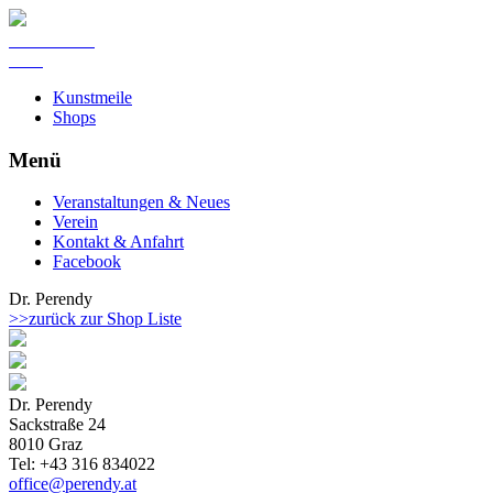
Kunst Meile
Graz
Kunstmeile
Shops
Menü
Veranstaltungen & Neues
Verein
Kontakt & Anfahrt
Facebook
Dr. Perendy
>>zurück zur Shop Liste
Dr. Perendy
Sackstraße 24
8010 Graz
Tel: +43 316 834022
office@perendy.at