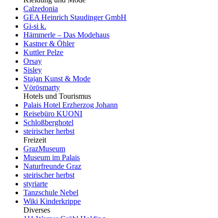
Calzedonia
GEA Heinrich Staudinger GmbH
Gi-si k.
Hämmerle – Das Modehaus
Kastner & Öhler
Kuttler Pelze
Orsay
Sisley
Stajan Kunst & Mode
Vörösmarty
Hotels und Tourismus
Palais Hotel Erzherzog Johann
Reisebüro KUONI
Schloßberghotel
steirischer herbst
Freizeit
GrazMuseum
Museum im Palais
Naturfreunde Graz
steirischer herbst
styriarte
Tanzschule Nebel
Wiki Kinderkrippe
Diverses