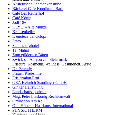
Altsteirische Schmankerlstube
Bäckerei-Café-Konditorei Bartl
Café Bar Reinerhof
Café König
Jodl 18+
KLYO – Alte Münze
Krebsenkeller
L´enoteca dei ciclopi
Prato
Schloßberghotel
Taj Mahal
Zum güldernen Bären
Zwick`s – All you can Steiermark
Friseure, Kosmetik, Wellness, Gesundheit, Ärzte
Dr. Perendy
Frauen Krebshilfe
Frisiersalon Erni
GEA Heinrich Staudinger GmbH
Ginger Hairstyling
Landschaftsapotheke
Mag. Peter Lieskonig Rechtsanwalt
Ordination Am Kai
Otto Höber – Haarkunst International
PHYSIOTHERM
Kleidung und Mode