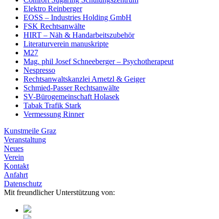
Elektro Reinberger
EOSS – Industries Holding GmbH
FSK Rechtsanwälte
HIRT – Näh & Handarbeitszubehör
Literaturverein manuskripte
M27
Mag. phil Josef Schneeberger – Psychotherapeut
Nespresso
Rechtsanwaltskanzlei Arnetzl & Geiger
Schmied-Passer Rechtsanwälte
SV-Bürogemeinschaft Holasek
Tabak Trafik Stark
Vermessung Rinner
Kunstmeile Graz
Veranstaltung
Neues
Verein
Kontakt
Anfahrt
Datenschutz
Mit freundlicher Unterstützung von: