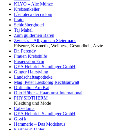
KLYO – Alte Münze
Krebsenkeller
L´enoteca dei ciclopi
Prato
Schloßberghotel
Taj Mahal
Zum güldernen Bären
Zwick`s – All you can Steiermark
Friseure, Kosmetik, Wellness, Gesundheit, Ärzte
Dr. Perendy
Frauen Krebshilfe
Frisiersalon Erni
GEA Heinrich Staudinger GmbH
Ginger Hairstyling
Landschaftsapotheke
Mag. Peter Lieskonig Rechtsanwalt
Ordination Am Kai
Otto Höber – Haarkunst International
PHYSIOTHERM
Kleidung und Mode
Calzedonia
GEA Heinrich Staudinger GmbH
Gi-si k.
Hämmerle – Das Modehaus
Kastner & Öhler