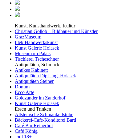
Kunst, Kunsthandwerk, Kultur
Christian Gollob – Bildhauer und Künstler
GrazMuseum
Illek Handwerkskunst
Kunst Galerie Holasek
Museum im Palais
Tischlerei Tscheschner
Antiquitäten, Schmuck
Antikes Kabinett
Antiquitäten Dipl. Ing. Holasek
Antiquitäten Steiner
Donum
Ecco Arte
Goldzander im Zanderhof
Kunst Galerie Holasek
Essen und Trinken
Altsteirische Schmankerlstube
Bäckerei-Café-Konditorei Bartl
Café Bar Reinerhof
Café König
Jodl 18+