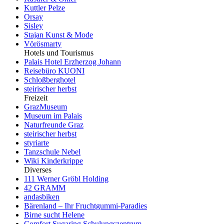
Kuttler Pelze
Orsay
Sisley
Stajan Kunst & Mode
Vörösmarty
Hotels und Tourismus
Palais Hotel Erzherzog Johann
Reisebüro KUONI
Schloßberghotel
steirischer herbst
Freizeit
GrazMuseum
Museum im Palais
Naturfreunde Graz
steirischer herbst
styriarte
Tanzschule Nebel
Wiki Kinderkrippe
Diverses
111 Werner Gröbl Holding
42 GRAMM
andasbiken
Bärenland – Ihr Fruchtgummi-Paradies
Birne sucht Helene
Comfort Sugaring Schulungszentrum